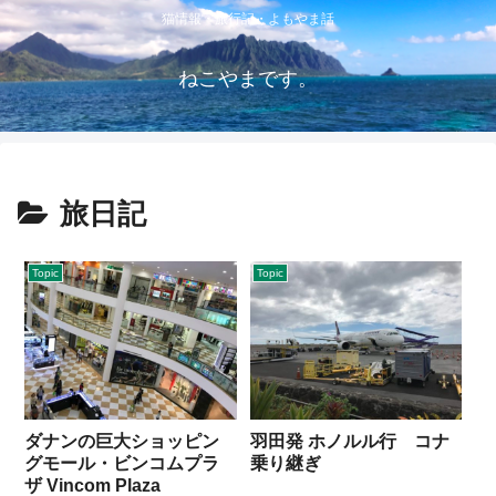
猫情報・旅行記・よもやま話
ねこやまです。
旅日記
Topic
Topic
ダナンの巨大ショッピン
羽田発 ホノルル行 コナ
グモール・ビンコムプラ
乗り継ぎ
ザ Vincom Plaza