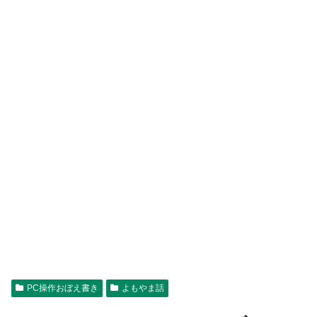
PC操作おぼえ書き
よもやま話