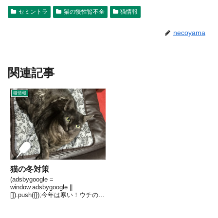
セミントラ
猫の慢性腎不全
猫情報
necoyama
関連記事
猫情報
猫の冬対策
(adsbygoogle =
window.adsbygoogle ||
[]).push({});今年は寒い！ウチの猫
も12歳を過ぎて、あまり歩き回
らなくなってきたので、いつも寝