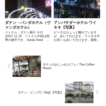
ダナン・バンダホテル（ヴ
アンバサダーホテル ワイ
ァンダホテル）
キキ【写真】
ベトナム・ダナン旅行 その
ビーチはちょっと離れています
22017.11.25 ベトナム中部は雨
が、歩いて行けます。ワイキキ中
季の後半です。Vanda Hotel バ
心部へも歩いて行けます。新館と
ンダホテル（ヴァンダホテル）ダ
旧館があり泊まったのは旧館で
ナンのドラゴン橋の龍のシッポ側
す。チェックインして奥のエレベ
にある細長いビル。それがバンダ
ータだと新館。すぐ手前のエレベ
ホテル。周りに高いビルがないの
ータは旧館です。旧館は、ウォー
でとても目立ち...
ターサーバーのサービスがありま
せん...
ダナンのおしゃれカフェ / The Coffee
House
ダナン・ビッグC / BigC【写真】