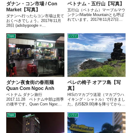
ダナン・コン市場 / Con
ベトナム・五行山【写真】
Market【写真】
五行山（ベトナム）マーブルマウ
ンテン/Marble Mountainとも呼ば
ダナンへ行ったらコン市場は見て
れています。2017年11月27日
おくべきでしょう。2017年11月
(adsbygoogle =
28日 (adsbygoogle =
window.adsbygoogle ||
window.adsbygoogle ||
[]).push({});その他のベトナム情報
[]).push({});その他のベトナム情報
Topic
ハワイ
バンダホ...
バンダホテルベトナム中部3日目
ベトナム中部2日目
ダナン夜食街の春雨麺
ペレの椅子 オアフ島【写
Quan Com Ngoc Anh
真】
ベトナム ダナン旅行
HISのマカプウ送迎（マカプウハ
2017.11.28 ベトナム中部は雨季
イキング・シャトル）で行きまし
の後半です。Quan Com Ngoc
た。(US$29.00)車を降りてから歩
Anh / あっさり美味しいベトナム
きます。ずっと遠くにペレの椅子
料理とても美味しい地元料理の
が見えますのでひたすら歩きま
Topic
ハワイ
店。健康的な味です。日本人のク
す。最後の山は道なき道をよじ登
チにもあっていると思います。壁
ります。おそらくどの行き方でも
に写真付きのメニ...
間違えてません。上に...